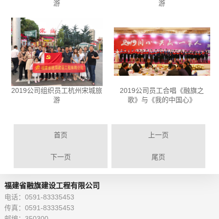
游
游
2019公司组织员工杭州宋城旅
2019公司员工合唱《融旗之
游
歌》与《我的中国心》
首页
上一页
下一页
尾页
福建省融旗建设工程有限公司
电话：0591-83335453
传真：0591-83335453
邮编：350300