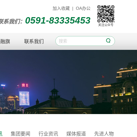
加入收藏
|
OA办公
0591-83335453
联系我们：
关注公众号

入融旗
联系我们
讯
集团要闻
行业资讯
媒体报道
先进人物