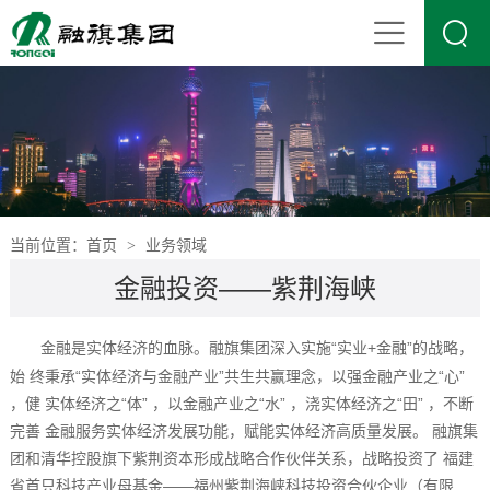

当前位置：
首页
业务领域
>
金融投资——紫荆海峡
⾦融是实体经济的⾎脉。融旗集团深⼊实施“实业+⾦融”的战略，
始 终秉承“实体经济与⾦融产业”共⽣共赢理念，以强⾦融产业之“⼼”
，健 实体经济之“体” ，以⾦融产业之“⽔” ，浇实体经济之“⽥” ，不断
完善 ⾦融服务实体经济发展功能，赋能实体经济⾼质量发展。 融旗集
团和清华控股旗下紫荆资本形成战略合作伙伴关系，战略投资了 福建
省⾸只科技产业⺟基⾦——福州紫荆海峡科技投资合伙企业（有限