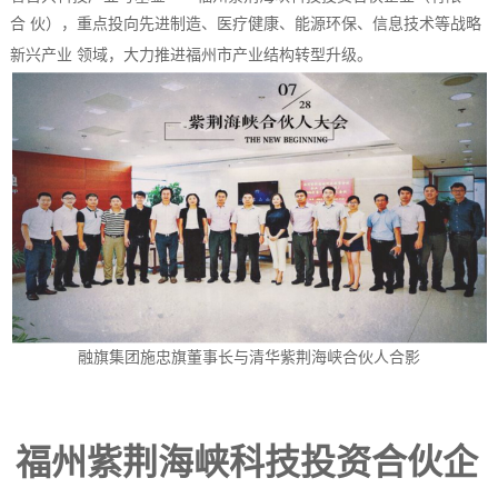
合 伙），重点投向先进制造、医疗健康、能源环保、信息技术等战略
新兴产业 领域，⼤⼒推进福州市产业结构转型升级。
融旗集团施忠旗董事⻓与清华紫荆海峡合伙⼈合影
福州紫荆海峡科技投资合伙企